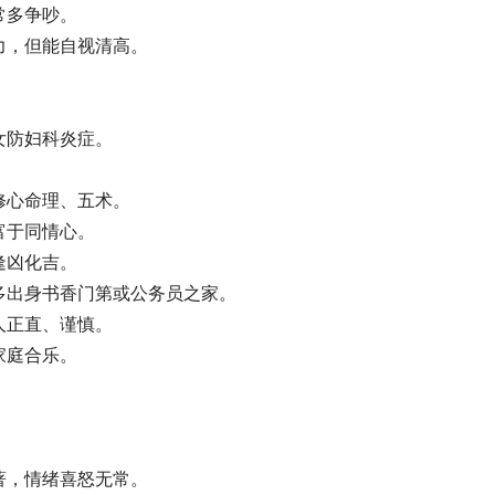
常多争吵。
力，但能自视清高。
。
女防妇科炎症。
修心命理、五术。
富于同情心。
逢凶化吉。
多出身书香门第或公务员之家。
人正直、谨慎。
家庭合乐。
著，情绪喜怒无常。