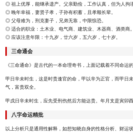
◎ 祖上优厚，能继承遗产。父亲勤俭，工作认真，但为人拘
◎ 晚年幸福，妻贤子孝，子孙有积蓄，且孝顺长辈。
◎ 父母难为，刑克妻子，兄弟无靠，中限惊恐。
◎ 适合的职业：土木业、电气商、建筑业、木器商、酒类商
◎ 应该注意年限：十九岁，廿六岁，五六岁，七十岁。
三命通会
《三命通命》是古代的一本命理奇书，上面记载着不同命运
甲日辛未时生，这是时贵逢官的命，甲以辛为正官，而甲日
气，富贵双全。
甲戌日辛未时生，应先受刑伤然后方能达贵。年月支是寅卯
八字命运精批
以上分析只是通用性解释，如想知晓自身的性格分析、财运