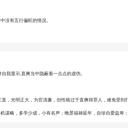
字中没有五行偏旺的情况。
：
但好自我显示,直爽当中隐蔽着一点点的虚伪。
强正直，光明正大，为官清廉，但性格过于直爽得罪人，难免受到
心机谋略，多学少成，小有名声；晚景福禄延年，自珍自爱益寿