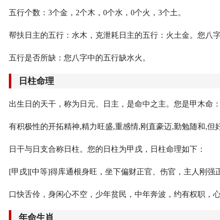
五行个数：3个金，2个木，0个水，0个火，3个土。
帮扶日主的五行：水木，克泄耗日主的五行：火土金。您八
五行是否所缺：您八字中的五行缺水火。
日柱命理
出生日的天干，称为日元、日主，是命中之主。您是甲木命
有积极性的开拓精神,精力旺盛,重感情,刚直豪迈,勤勉随和,
日干与日支合称日柱。您的日柱为甲戌，日柱命理如下：
[甲戌][中等]得库通根身旺，坐下偏财正官、伤官，主人刚
口快舌伶，身闲心不空，少年贫民，中年奔波，约有权职，
年命生肖