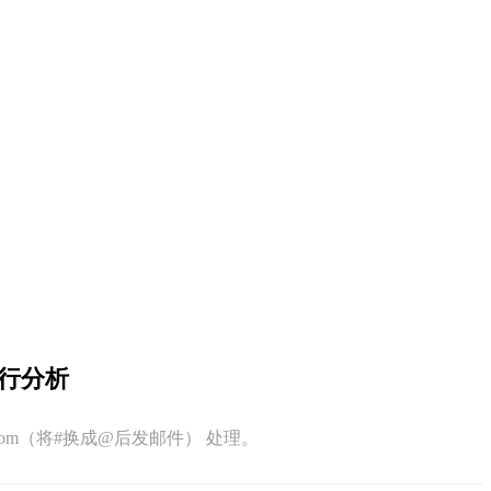
与五行分析
q.com（将#换成@后发邮件） 处理。