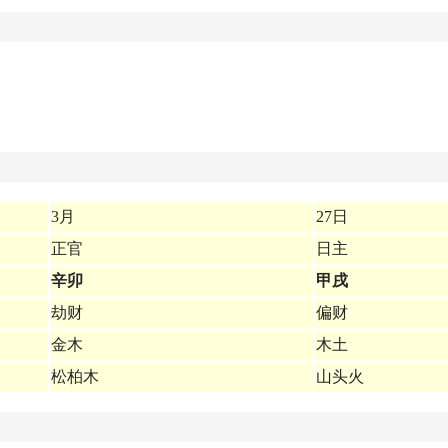
3月
27日
正官
日主
辛卯
甲戌
劫财
偏财
金木
木土
松柏木
山头火