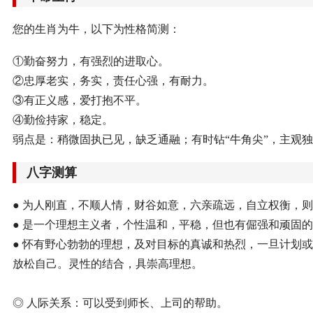
您的生肖为牛，以下为性格简测：
①勤奋努力，有强烈的进取心。
②忠厚老实，务实，责任心强，有耐力。
③有正义感，爱打抱不平。
④勤俭持家，稳定。
弱点是：稍微固执已见，缺乏通融；有时钻“牛角尖”，主观
八字测算
● 为人刚直，不顺人情，财谷如意，六亲疏远，自立权衡，
● 是一个理想主义者，个性温和，平稳，但也有倔强和顽固
● 怀有野心勃勃的理想，及对目标的真诚和热烈，一旦计划
放松自己。灵性的结合，具崇高理想。
◎ 人际关系：可以受到师长、上司的帮助。