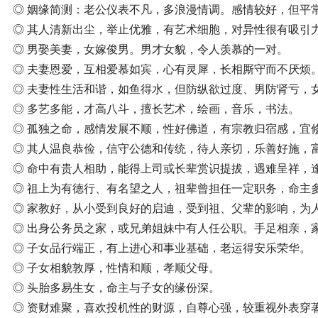
◎ 姻缘简测：老公仪表不凡，多浪漫情调。感情较好，但平
◎ 其人清新出尘，举止优雅，有艺术细胞，对异性很有吸引
◎ 男娶美妻，女嫁俊男。男才女貌，令人羡慕的一对。
◎ 夫妻恩爱，互相爱慕如宾，心有灵犀，长相厮守而不厌烦
◎ 夫妻性生活和谐，如鱼得水，但防纵欲过度、男防肾亏，
◎ 多艺多能，才高八斗，擅长艺术，绘画，音乐，书法。
◎ 孤独之命，感情发展不顺，性好佛道，有宗教归宿感，宜
◎ 其人温良恭俭，信守公德和传统，待人亲切，乐善好施，
◎ 命中有贵人相助，能得上司或长辈赏识提拔，遇难呈祥，
◎ 祖上为有德行、有名望之人，祖辈曾担任一定职务，命主
◎ 家教好，从小受到良好的启迪，受到祖、父辈的影响，为
◎ 出身公务员之家，或兄弟姐妹中有人任公职。手足相亲，
◎ 子女品行端正，有上进心和事业基础，老运得安乐荣华。
◎ 子女相貌敦厚，性情和顺，孝顺父母。
◎ 头胎多易生女，命主与子女的缘份深。
◎ 资财难聚，喜欢投机性的财源，自尊心强，较重视外表穿