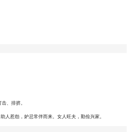
打击、排挤。
；助人惹怨，妒忌常伴而来。女人旺夫，勤俭兴家。