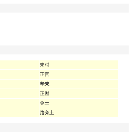
未时
正官
辛未
正财
金土
路旁土