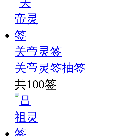
关帝灵签
关帝灵签抽签
共100签