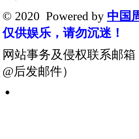
© 2020 Powered by
中国
仅供娱乐，请勿沉迷！
网站事务及侵权联系邮箱：19
@后发邮件）