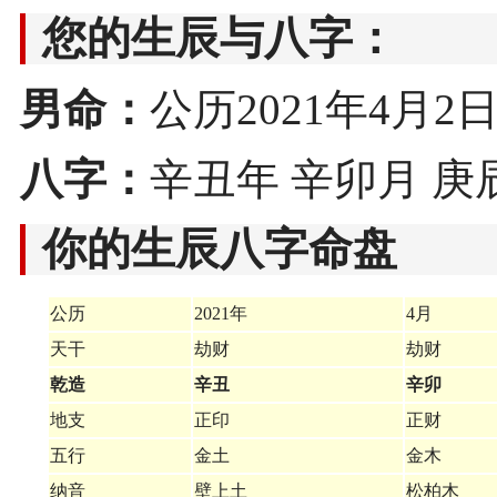
您的生辰与八字：
男命：
公历2021年4月2日12
八字：
辛丑年 辛卯月 庚
你的生辰八字命盘
公历
2021年
4月
天干
劫财
劫财
乾造
辛丑
辛卯
地支
正印
正财
五行
金土
金木
纳音
壁上土
松柏木