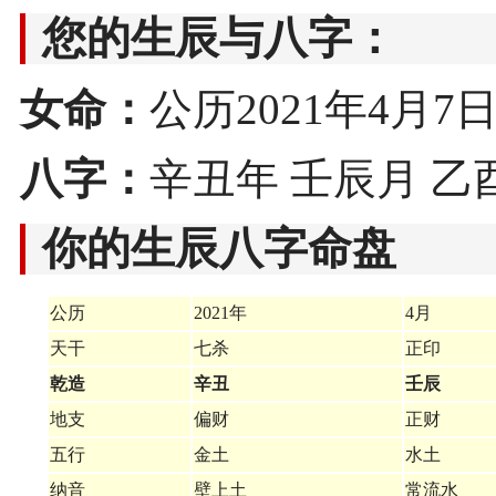
您的生辰与八字：
女命：
公历2021年4月7日0
八字：
辛丑年 壬辰月 乙
你的生辰八字命盘
公历
2021年
4月
天干
七杀
正印
乾造
辛丑
壬辰
地支
偏财
正财
五行
金土
水土
纳音
壁上土
常流水