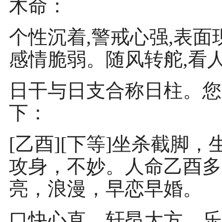
木命：
个性沉着,警戒心强,表面
感情脆弱。随风转舵,看
日干与日支合称日柱。您
下：
[乙酉][下等]坐杀截脚
攻身，不妙。人命乙酉多
亮，浪漫，早恋早婚。
口快心直，轩昂大方，乐