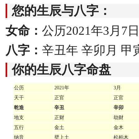
您的生辰与八字：
女命：
公历2021年3月7日14
八字：
辛丑年 辛卯月 甲
你的生辰八字命盘
公历
2021年
3月
天干
正官
正官
乾造
辛丑
辛卯
地支
正财
劫财
五行
金土
金木
纳音
壁上土
松柏木