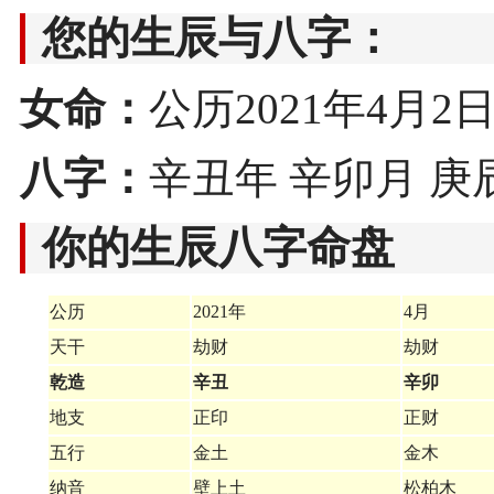
您的生辰与八字：
女命：
公历2021年4月2日3
八字：
辛丑年 辛卯月 庚
你的生辰八字命盘
公历
2021年
4月
天干
劫财
劫财
乾造
辛丑
辛卯
地支
正印
正财
五行
金土
金木
纳音
壁上土
松柏木