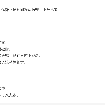
。
。运势上扬时则跃马扬鞭，上升迅速。
立家。
而破财。
术天赋，能在文艺上成名。
收入流动性较大。
。
水类。
岁，八九岁。