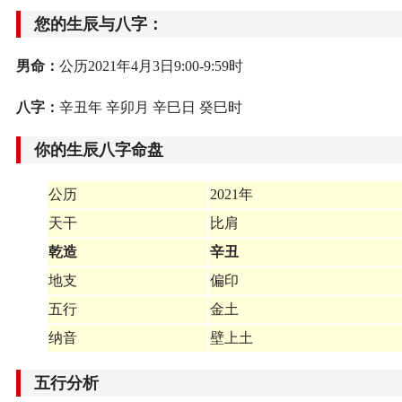
您的生辰与八字：
男命：
公历2021年4月3日9:00-9:59时
八字：
辛丑年 辛卯月 辛巳日 癸巳时
你的生辰八字命盘
公历
2021年
天干
比肩
乾造
辛丑
地支
偏印
五行
金土
纳音
壁上土
五行分析