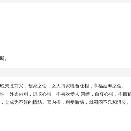
独断。
则晚景胜前兴，创家之命，女人持家牲畜旺相，享福延寿之命。
任性，外柔内刚，进取心强。不喜欢受人 束缚，自尊心强，不服
情，会成为不好的情结。喜内省，稍受激恼，就闷闷不乐和沮丧