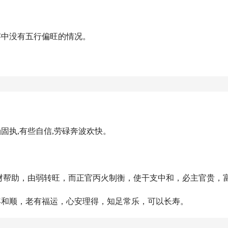
字中没有五行偏旺的情况。
：
涵固执,有些自信,劳碌奔波欢快。
劫财帮助，由弱转旺，而正官丙火制衡，使干支中和，必主官贵，
年和顺，老有福运，心安理得，知足常乐，可以长寿。