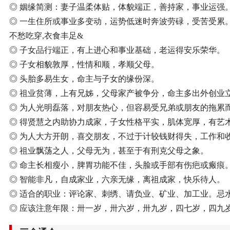
◎ 姻缘简测：妻子温柔体贴，体貌端正，善持家，事业运强
◎ 一生住所或事业多变动，运势低迷时奔波劳碌，受苦受累
不愁吃穿,衣食丰足&
◎ 子女品行端正，有上进心和事业基础，老运得安乐荣华。
◎ 子女相貌敦厚，性情和顺，孝顺父母。
◎ 头胎多易生女，命主与子女的缘份深。
◎ 祖业贫薄，上有兄姊，父母家产被争分，命主多出外创业
◎ 为人光明磊落，对朋友热心，但容易受兄弟或朋友的拖累
◎ 得贤慧之内助协力成家，子女性格平实，肌体宽厚，有艺
◎ 为人大方开朗，喜交朋友，不过于计较钱财得失，工作和
◎ 祖业飘荡之人，父母无为，甚至于有刑克父母之象。
◎ 命主长相瘦小，脾胃功能不佳，头脸或手部有伤疤或瘢痕
◎ 智能非凡，自成家业，六亲无缘，离祖成家，快乐待人。
◎ 适合的职业：评论家、刺绣、请负业、矿业、加工业。忌
◎ 应该注意年限：卅一岁，卅六岁，卅九岁，四七岁，四九