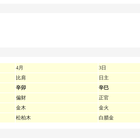
4月
3日
比肩
日主
辛卯
辛巳
偏财
正官
金木
金火
松柏木
白腊金