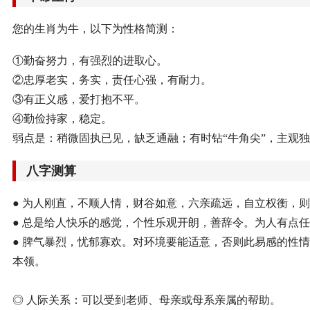
您的生肖为牛，以下为性格简测：
①勤奋努力，有强烈的进取心。
②忠厚老实，务实，责任心强，有耐力。
③有正义感，爱打抱不平。
④勤俭持家，稳定。
弱点是：稍微固执已见，缺乏通融；有时钻“牛角尖”，主观
八字测算
● 为人刚直，不顺人情，财谷如意，六亲疏远，自立权衡，
● 总是给人快乐的感觉，个性乐观开朗，善辞令。为人有点
● 脾气暴烈，忧郁寡欢。对环境要能适意，否则此易感的性
本领。
◎ 人际关系：可以受到老师、母亲或母系亲属的帮助。