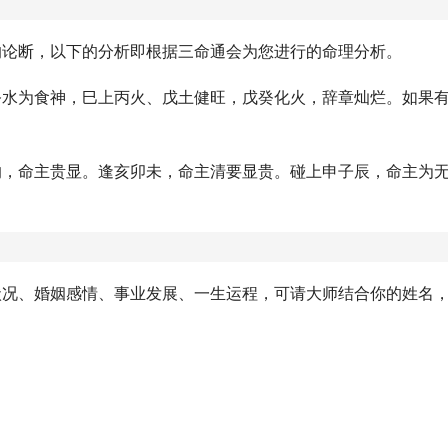
的论断，以下的分析即根据三命通会为您进行的命理分析。
癸水为食神，巳上丙火、戊土健旺，戊癸化火，辞章灿烂。如果
的，命主贵显。逢亥卯未，命主清要显贵。碰上申子辰，命主为
状况、婚姻感情、事业发展、一生运程，可请大师结合你的姓名