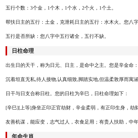
五行个数：3个金，1个木，1个水，2个火，1个土。
帮扶日主的五行：土金，克泄耗日主的五行：水木火。您八
五行是否所缺：您八字中五行诸全，五行不缺。
日柱命理
出生日的天干，称为日元、日主，是命中之主。您是辛金命
沉着坦直无私,待人接物,认真细致,脚踏实地,但温柔敦厚而寓
日干与日支合称日柱。您的日柱为辛巳，日柱命理如下：
[辛巳][上等]身坐正印正官劫财，辛金柔弱，有正印生身，
友善机谋，能应变，志气过人，衣食足用；有贵人扶助，中
年命生肖