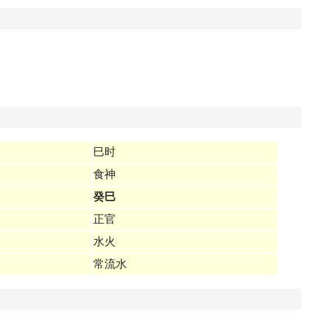
巳时
食神
癸巳
正官
水火
常流水