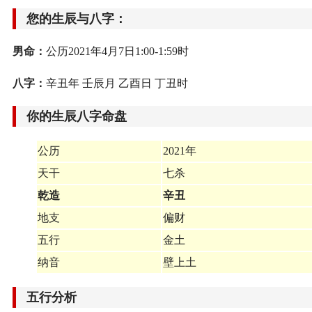
您的生辰与八字：
男命：
公历2021年4月7日1:00-1:59时
八字：
辛丑年 壬辰月 乙酉日 丁丑时
你的生辰八字命盘
公历
2021年
天干
七杀
乾造
辛丑
地支
偏财
五行
金土
纳音
壁上土
五行分析