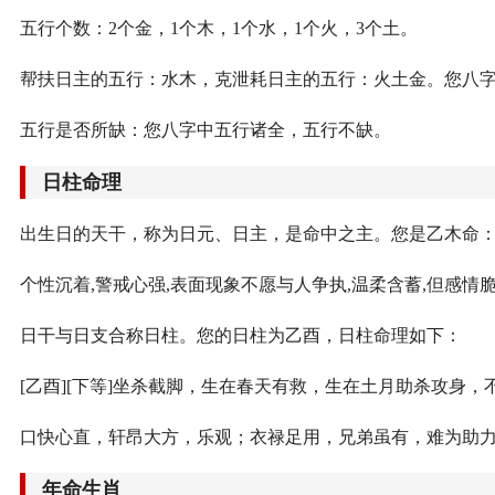
五行个数：2个金，1个木，1个水，1个火，3个土。
帮扶日主的五行：水木，克泄耗日主的五行：火土金。您八
五行是否所缺：您八字中五行诸全，五行不缺。
日柱命理
出生日的天干，称为日元、日主，是命中之主。您是乙木命
个性沉着,警戒心强,表面现象不愿与人争执,温柔含蓄,但感情
日干与日支合称日柱。您的日柱为乙酉，日柱命理如下：
[乙酉][下等]坐杀截脚，生在春天有救，生在土月助杀攻身
口快心直，轩昂大方，乐观；衣禄足用，兄弟虽有，难为助
年命生肖