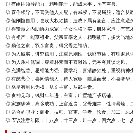
◎ 有组织领导能力，精明能干，能成大事，享有声誉。
◎ 喜作领导，不喜受他人支配，有威权，不易屈服，适合从
◎ 但刚愎自用，喜欢大权独揽，造成下属有怨言，应注意避
◎ 得贤慧之内助协力成家，子女性格平实，肌体宽厚，有艺
◎ 有祖产，能享祖业。父亲直率之人，精明能干，多为当地
◎ 勤俭之家，双亲富贵，得父母之福荫。
◎ 为人诚实，讲究信用，注重原则性，钱财节俭，有理财意
◎ 为人质朴低调，穿着朴素而不喜雕饰，无夸夸其谈之风。
◎ 充满智慧、思维能力强，爱学习，喜清静独处，重视精神
◎ 有慈悲心，喜同情他人，待人宽容，随遇而安，不喜奢华
◎ 杀星有制化为权，从文主富，从武主贵。
◎ 食神见印，钱财年年进，主富，广置地产或店铺。
◎ 家族缘薄，离乡成功，上官近贵，父母难常，性情暴燥，
◎ 适合的职业：商业、技师、官吏、学者、饮食、加工。忌
◎ 应该注意年限：十八岁，廿三岁，卅一岁，四六岁，七二