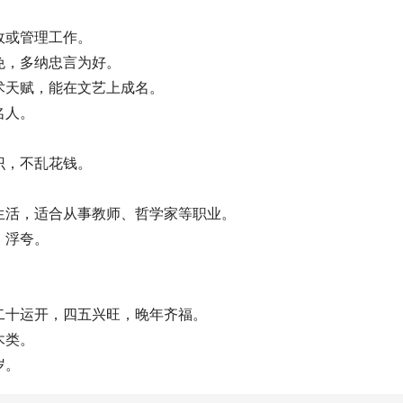
政或管理工作。
免，多纳忠言为好。
术天赋，能在文艺上成名。
名人。
识，不乱花钱。
生活，适合从事教师、哲学家等职业。
、浮夸。
二十运开，四五兴旺，晚年齐福。
木类。
岁。