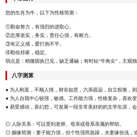
您的生肖为牛，以下为性格简测：
①勤奋努力，有强烈的进取心。
②忠厚老实，务实，责任心强，有耐力。
③有正义感，爱打抱不平。
④勤俭持家，稳定。
弱点是：稍微固执已见，缺乏通融；有时钻“牛角尖”，主观
八字测算
● 为人刚直，不顺人情，财谷如意，六亲疏远，自立权衡，
● 为人自我中心较强，敏感。工作能力强，性格复杂，喜欢
● 易受感动，喜幻想，可发展一段非常美好的的文学生涯，
◎ 人际关系：可以受到老师、母亲或母系亲属的帮助。
◎ 姻缘简测：妻子能力强，但个性强而急躁，夫妻缘份浅，