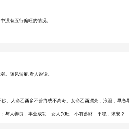
字中没有五行偏旺的情况。
：
脆弱。随风转舵,看人说话。
，不妙。人命乙酉多不善终或不高寿。女命乙酉漂亮，浪漫，早恋
力；与人善良，事业成功；女人兴旺，小有蓄财，平稳，求安？