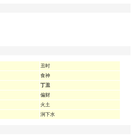
丑时
食神
丁丑
偏财
火土
涧下水