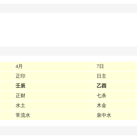
4月
7日
正印
日主
壬辰
乙酉
正财
七杀
水土
木金
常流水
泉中水