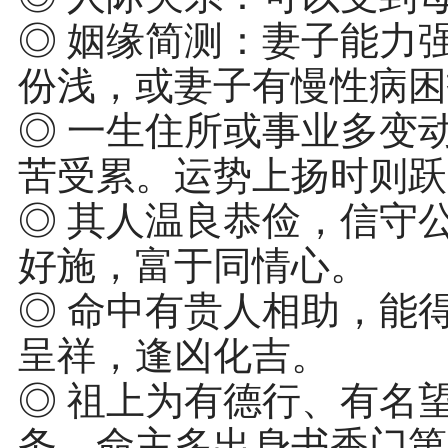
◎ 姻缘简测：妻子能力
份浅，或妻子有慢性病困
◎ 一生住所或事业多变
苦受累。运势上扬时则跃
◎ 其人温良恭俭，信守
好施，富于同情心。
◎ 命中有贵人相助，能
呈祥，逢凶化吉。
◎ 祖上为有德行、有名
务，命主多出身书香门第