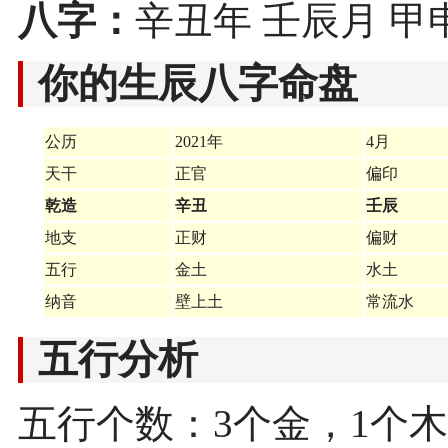
八字：
辛丑年 壬辰月 甲
你的生辰八字命盘
公历
2021年
4月
天干
正官
偏印
乾造
辛丑
壬辰
地支
正财
偏财
五行
金土
水土
纳音
壁上土
常流水
五行分析
五行个数：3个金，1个木