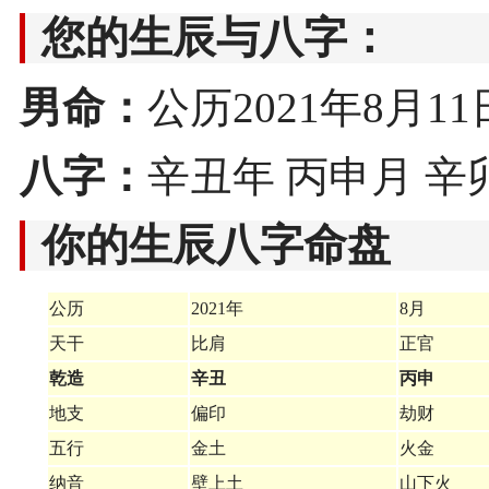
您的生辰与八字：
男命：
公历2021年8月11日1
八字：
辛丑年 丙申月 辛
你的生辰八字命盘
公历
2021年
8月
天干
比肩
正官
乾造
辛丑
丙申
地支
偏印
劫财
五行
金土
火金
纳音
壁上土
山下火