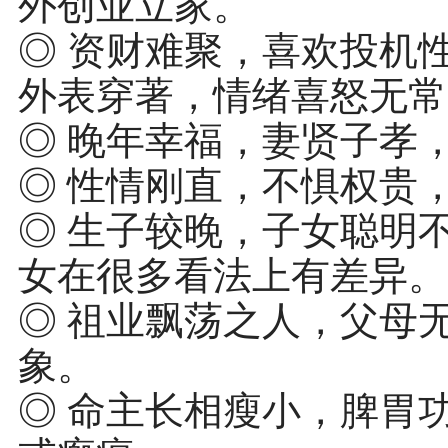
外创业立家。
◎ 资财难聚，喜欢投机
外表穿著，情绪喜怒无常
◎ 晚年幸福，妻贤子孝
◎ 性情刚直，不惧权贵
◎ 生子较晚，子女聪明
女在很多看法上有差异。
◎ 祖业飘荡之人，父母
象。
◎ 命主长相瘦小，脾胃