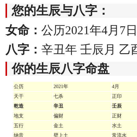
您的生辰与八字：
女命：
公历2021年4月7日21
八字：
辛丑年 壬辰月 乙
你的生辰八字命盘
公历
2021年
4月
天干
七杀
正印
乾造
辛丑
壬辰
地支
偏财
正财
五行
金土
水土
纳音
壁上土
常流水