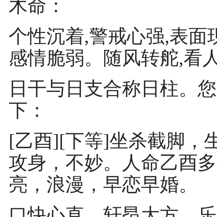
木命：
个性沉着,警戒心强,表面
感情脆弱。随风转舵,看
日干与日支合称日柱。您
下：
[乙酉][下等]坐杀截脚
攻身，不妙。人命乙酉多
亮，浪漫，早恋早婚。
口快心直，轩昂大方，乐