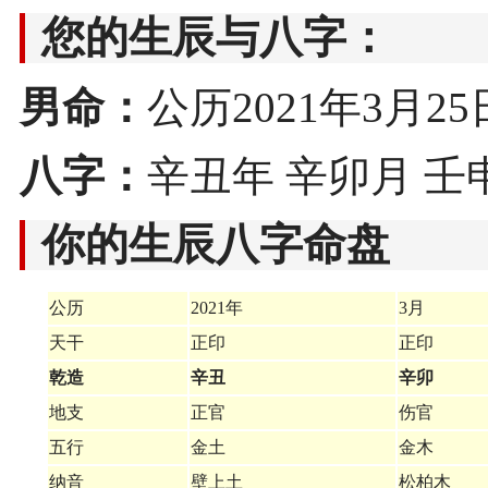
您的生辰与八字：
男命：
公历2021年3月25日2
八字：
辛丑年 辛卯月 壬
你的生辰八字命盘
公历
2021年
3月
天干
正印
正印
乾造
辛丑
辛卯
地支
正官
伤官
五行
金土
金木
纳音
壁上土
松柏木