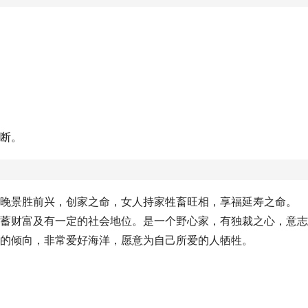
独断。
则晚景胜前兴，创家之命，女人持家牲畜旺相，享福延寿之命。
积蓄财富及有一定的社会地位。是一个野心家，有独裁之心，意
火的倾向，非常爱好海洋，愿意为自己所爱的人牺牲。