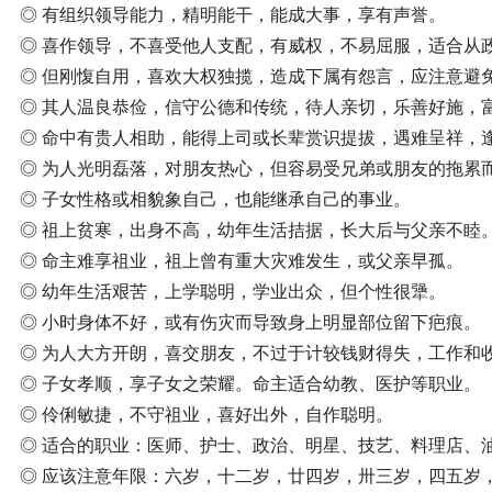
◎ 有组织领导能力，精明能干，能成大事，享有声誉。
◎ 喜作领导，不喜受他人支配，有威权，不易屈服，适合从
◎ 但刚愎自用，喜欢大权独揽，造成下属有怨言，应注意避
◎ 其人温良恭俭，信守公德和传统，待人亲切，乐善好施，
◎ 命中有贵人相助，能得上司或长辈赏识提拔，遇难呈祥，
◎ 为人光明磊落，对朋友热心，但容易受兄弟或朋友的拖累
◎ 子女性格或相貌象自己，也能继承自己的事业。
◎ 祖上贫寒，出身不高，幼年生活拮据，长大后与父亲不睦
◎ 命主难享祖业，祖上曾有重大灾难发生，或父亲早孤。
◎ 幼年生活艰苦，上学聪明，学业出众，但个性很犟。
◎ 小时身体不好，或有伤灾而导致身上明显部位留下疤痕。
◎ 为人大方开朗，喜交朋友，不过于计较钱财得失，工作和
◎ 子女孝顺，享子女之荣耀。命主适合幼教、医护等职业。
◎ 伶俐敏捷，不守祖业，喜好出外，自作聪明。
◎ 适合的职业：医师、护士、政治、明星、技艺、料理店、
◎ 应该注意年限：六岁，十二岁，廿四岁，卅三岁，四五岁