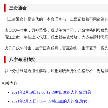
三命通会
《三命通命》是古代的一本命理奇书，上面记载着不同命运
戊日戊午时生，刃神重叠，戊以午为羊刃，此命性格刚毅猛
僧道之命。年柱上火气旺，戊土就会被焚烧，大多会脾肺患
戊子日戊午时生，生于巳寅戌月，官至御史。生于夏季，应
八字命运精批
以上分析只是通用性解释，如想知晓自身的性格分析、财运
相关内容
2021年2月19日12:00-12:59时出生的人的命运[男]
2021年2月21日7:00-7:59时出生的人的命运[女]