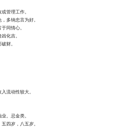
政或管理工作。
免，多纳忠言为好。
富于同情心。
逢凶化吉。
而破财。
。
收入流动性较大。
油业。忌金类。
，五四岁，八五岁。