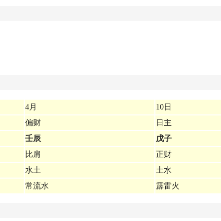
4月
10日
偏财
日主
壬辰
戊子
比肩
正财
水土
土水
常流水
霹雷火