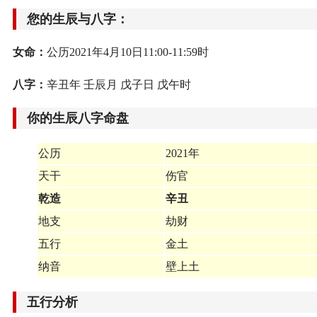
您的生辰与八字：
女命：
公历2021年4月10日11:00-11:59时
八字：
辛丑年 壬辰月 戊子日 戊午时
你的生辰八字命盘
公历
2021年
天干
伤官
乾造
辛丑
地支
劫财
五行
金土
纳音
壁上土
五行分析