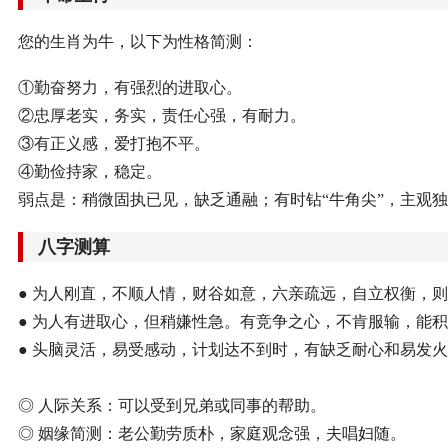
您的生肖为牛，以下为性格简测：
①勤奋努力，有强烈的进取心。
②忠厚老实，务实，责任心强，有耐力。
③有正义感，爱打抱不平。
④勤俭持家，稳定。
弱点是：稍微固执已见，缺乏通融；有时钻“牛角尖”，主观
八字测算
● 为人刚直，不顺人情，财谷如意，六亲疏远，自立权衡，
● 为人有进取心，但稍嫌性急。有竞争之心，不肯服输，能
● 头脑灵活，易受感动，计划达不到时，有缺乏耐心和易发
◎ 人际关系：可以受到兄弟或同事的帮助。
◎ 姻缘简测：老公勤劳质朴，家庭观念强，夫唱妇随。