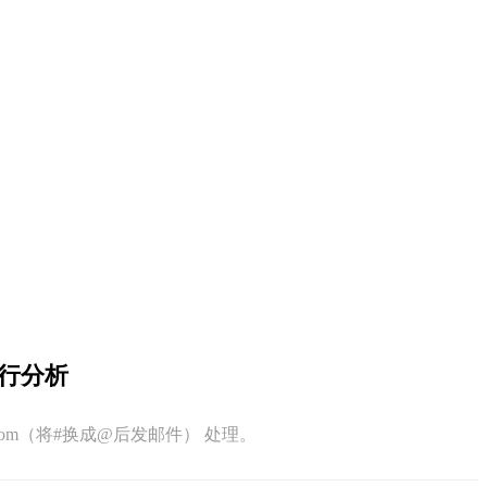
与五行分析
q.com（将#换成@后发邮件） 处理。