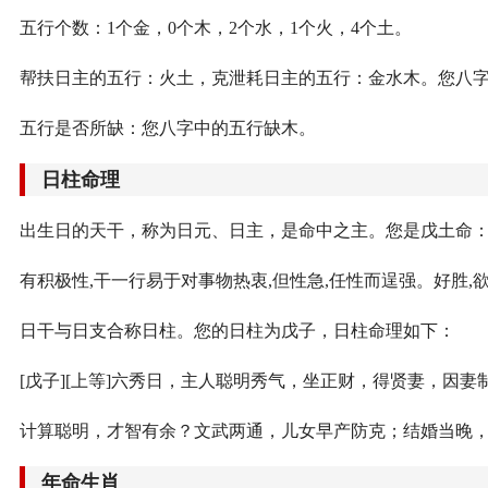
五行个数：1个金，0个木，2个水，1个火，4个土。
帮扶日主的五行：火土，克泄耗日主的五行：金水木。您八
五行是否所缺：您八字中的五行缺木。
日柱命理
出生日的天干，称为日元、日主，是命中之主。您是戊土命
有积极性,干一行易于对事物热衷,但性急,任性而逞强。好胜,
日干与日支合称日柱。您的日柱为戊子，日柱命理如下：
[戊子][上等]六秀日，主人聪明秀气，坐正财，得贤妻，因
计算聪明，才智有余？文武两通，儿女早产防克；结婚当晚
年命生肖