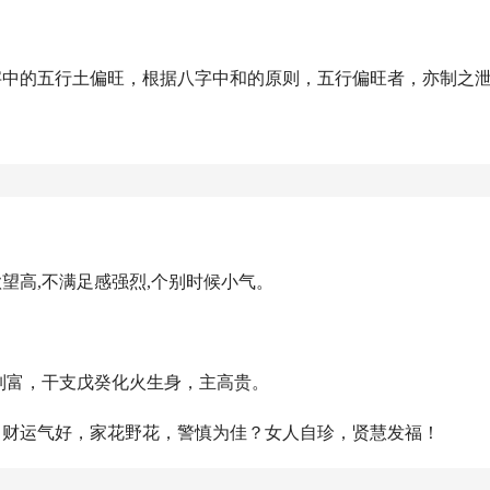
字中的五行土偏旺，根据八字中和的原则，五行偏旺者，亦制之
：
欲望高,不满足感强烈,个别时候小气。
妻制富，干支戊癸化火生身，主高贵。
，财运气好，家花野花，警慎为佳？女人自珍，贤慧发福！