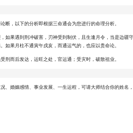
的论断，以下的分析即根据三命通会为您进行的命理分析。
烈，如果遇到刑冲破害，刃神受到制伏，且生逢月令，当是边疆
病。如果月柱不通寅午戌亥，而通运气的，也应以贵命论。
先受刑而后发达，运旺之处，官运通；受灾时，破散祖业。
状况、婚姻感情、事业发展、一生运程，可请大师结合你的姓名