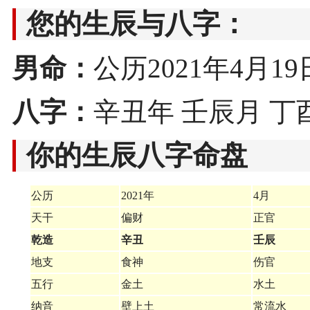
您的生辰与八字：
男命：
公历2021年4月19日0
八字：
辛丑年 壬辰月 丁
你的生辰八字命盘
公历
2021年
4月
天干
偏财
正官
乾造
辛丑
壬辰
地支
食神
伤官
五行
金土
水土
纳音
壁上土
常流水