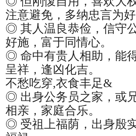
◎ 但刚愎自用，喜欢大
注意避免，多纳忠言为好
◎ 其人温良恭俭，信守
好施，富于同情心。
◎ 命中有贵人相助，能
呈祥，逢凶化吉。
不愁吃穿,衣食丰足&
◎ 出身公务员之家，或
相亲，家庭合乐。
◎ 受祖上福荫，出身殷