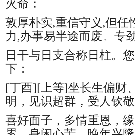
火命：
敦厚朴实,重信守义,但任
力,办事易半途而废。专
日干与日支合称日柱。您
下：
[丁酉][上等]坐长生偏
明，见识超群，受人钦敬
喜好面子，多情重恩，缘
累，身闲心苦。晚年兴隆