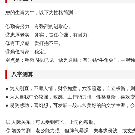
您的生肖为牛，以下为性格简测：
①勤奋努力，有强烈的进取心。
②忠厚老实，务实，责任心强，有耐力。
③有正义感，爱打抱不平。
④勤俭持家，稳定。
弱点是：稍微固执已见，缺乏通融；有时钻“牛角尖”，主观
八字测算
● 为人刚直，不顺人情，财谷如意，六亲疏远，自立权衡，
● 为人自我中心较强，敏感。工作能力强，性格复杂，喜欢
● 易受感动，喜幻想，可发展一段非常美好的的文学生涯，
◎ 人际关系：可以受到师长、上司的帮助。
◎ 姻缘简测：老公能力强，但脾气暴躁，夫妻缘份浅，或丈