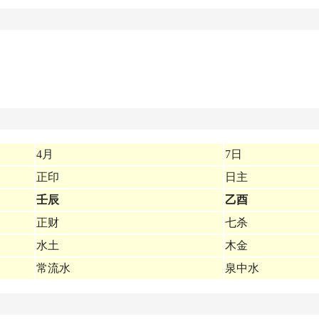
4月
7日
正印
日主
壬辰
乙酉
正财
七杀
水土
木金
常流水
泉中水