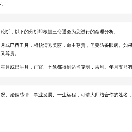
岁。
的论断，以下的分析即根据三命通会为您进行的命理分析。
申月或巳酉丑月，相貌清秀美丽，命主尊贵，但要防备眼病。如
宁又尊贵。
月寅月或巳午月，正官、七煞都得到适当克制，吉利。年月支只
状况、婚姻感情、事业发展、一生运程，可请大师结合你的姓名