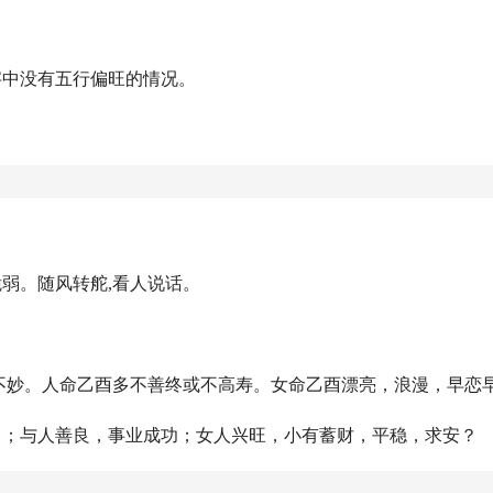
字中没有五行偏旺的情况。
：
脆弱。随风转舵,看人说话。
，不妙。人命乙酉多不善终或不高寿。女命乙酉漂亮，浪漫，早恋
力；与人善良，事业成功；女人兴旺，小有蓄财，平稳，求安？