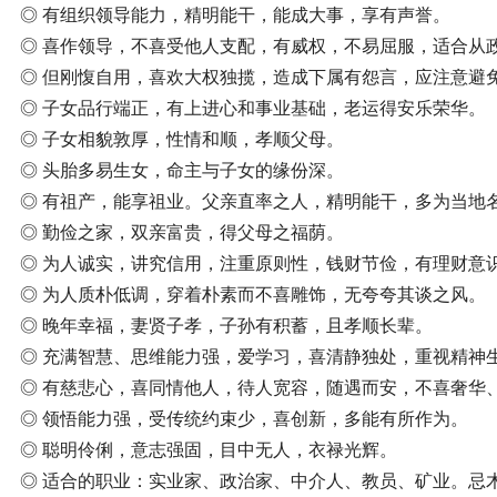
◎ 有组织领导能力，精明能干，能成大事，享有声誉。
◎ 喜作领导，不喜受他人支配，有威权，不易屈服，适合从
◎ 但刚愎自用，喜欢大权独揽，造成下属有怨言，应注意避
◎ 子女品行端正，有上进心和事业基础，老运得安乐荣华。
◎ 子女相貌敦厚，性情和顺，孝顺父母。
◎ 头胎多易生女，命主与子女的缘份深。
◎ 有祖产，能享祖业。父亲直率之人，精明能干，多为当地
◎ 勤俭之家，双亲富贵，得父母之福荫。
◎ 为人诚实，讲究信用，注重原则性，钱财节俭，有理财意
◎ 为人质朴低调，穿着朴素而不喜雕饰，无夸夸其谈之风。
◎ 晚年幸福，妻贤子孝，子孙有积蓄，且孝顺长辈。
◎ 充满智慧、思维能力强，爱学习，喜清静独处，重视精神
◎ 有慈悲心，喜同情他人，待人宽容，随遇而安，不喜奢华
◎ 领悟能力强，受传统约束少，喜创新，多能有所作为。
◎ 聪明伶俐，意志强固，目中无人，衣禄光辉。
◎ 适合的职业：实业家、政治家、中介人、教员、矿业。忌