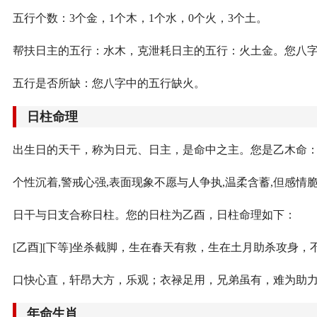
五行个数：3个金，1个木，1个水，0个火，3个土。
帮扶日主的五行：水木，克泄耗日主的五行：火土金。您八
五行是否所缺：您八字中的五行缺火。
日柱命理
出生日的天干，称为日元、日主，是命中之主。您是乙木命
个性沉着,警戒心强,表面现象不愿与人争执,温柔含蓄,但感情
日干与日支合称日柱。您的日柱为乙酉，日柱命理如下：
[乙酉][下等]坐杀截脚，生在春天有救，生在土月助杀攻身
口快心直，轩昂大方，乐观；衣禄足用，兄弟虽有，难为助
年命生肖