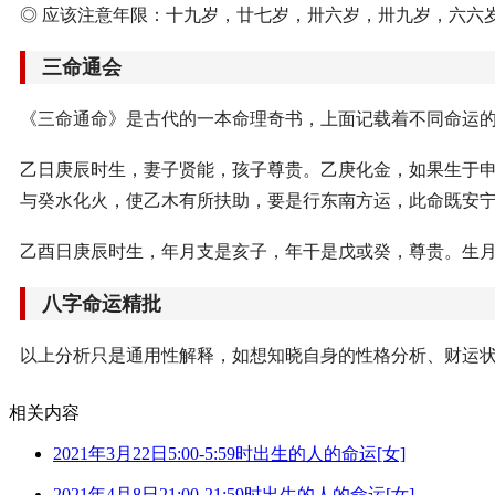
◎ 应该注意年限：十九岁，廿七岁，卅六岁，卅九岁，六六
三命通会
《三命通命》是古代的一本命理奇书，上面记载着不同命运
乙日庚辰时生，妻子贤能，孩子尊贵。乙庚化金，如果生于
与癸水化火，使乙木有所扶助，要是行东南方运，此命既安
乙酉日庚辰时生，年月支是亥子，年干是戊或癸，尊贵。生
八字命运精批
以上分析只是通用性解释，如想知晓自身的性格分析、财运
相关内容
2021年3月22日5:00-5:59时出生的人的命运[女]
2021年4月8日21:00-21:59时出生的人的命运[女]