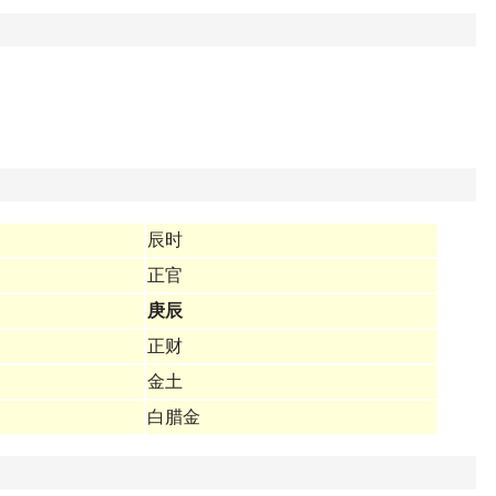
辰时
正官
庚辰
正财
金土
白腊金