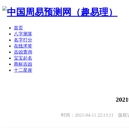
首页
八字测算
名字打分
在线求签
吉凶查询
宝宝起名
商标吉凶
十二星座
20
时间：2021-04-11 22:13