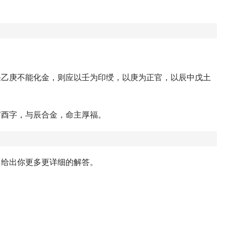
果乙庚不能化金，则应以壬为印绶，以庚为正官，以辰中戊土
有酉字，与辰合金，命主厚福。
，给出你更多更详细的解答。