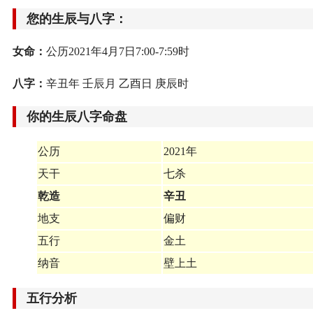
您的生辰与八字：
女命：
公历2021年4月7日7:00-7:59时
八字：
辛丑年 壬辰月 乙酉日 庚辰时
你的生辰八字命盘
公历
2021年
天干
七杀
乾造
辛丑
地支
偏财
五行
金土
纳音
壁上土
五行分析