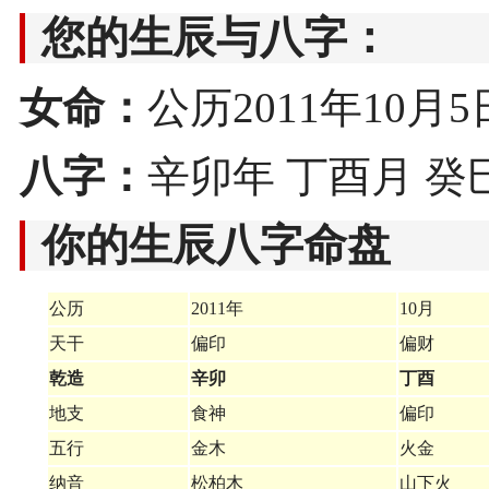
您的生辰与八字：
女命：
公历2011年10月5日1
八字：
辛卯年 丁酉月 癸
你的生辰八字命盘
公历
2011年
10月
天干
偏印
偏财
乾造
辛卯
丁酉
地支
食神
偏印
五行
金木
火金
纳音
松柏木
山下火