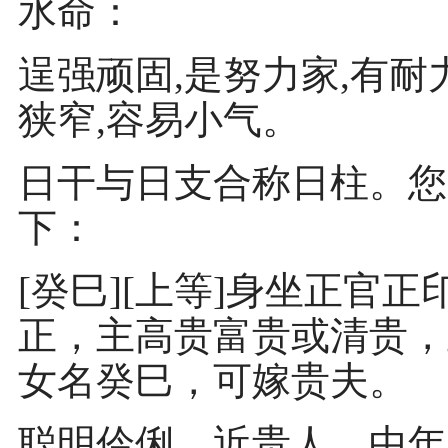
水命：
逞强顽固,是努力家,有耐
狭窄,容易小气。
日干与日支合称日柱。您
下：
[癸巳][上等]身坐正官
正，主高贵富贵或清贵，
女名癸巳，可嫁贵夫。
聪明伶俐，近贵人，中年