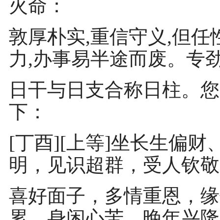
火命：
敦厚朴实,重信守义,但任
力,办事易半途而废。专
日干与日支合称日柱。您
下：
[丁酉][上等]坐长生偏
明，见识超群，受人钦敬
喜好面子，多情重恩，缘
累，身闲心苦。晚年兴隆