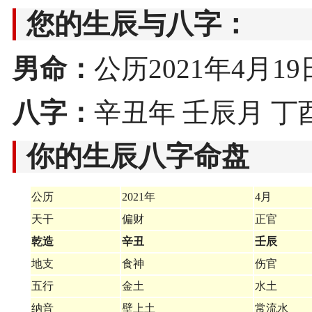
您的生辰与八字：
男命：
公历2021年4月19日7
八字：
辛丑年 壬辰月 丁
你的生辰八字命盘
公历
2021年
4月
天干
偏财
正官
乾造
辛丑
壬辰
地支
食神
伤官
五行
金土
水土
纳音
壁上土
常流水