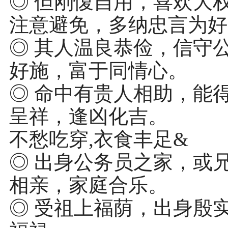
◎ 但刚愎自用，喜欢大
注意避免，多纳忠言为好
◎ 其人温良恭俭，信守
好施，富于同情心。
◎ 命中有贵人相助，能
呈祥，逢凶化吉。
不愁吃穿,衣食丰足&
◎ 出身公务员之家，或
相亲，家庭合乐。
◎ 受祖上福荫，出身殷